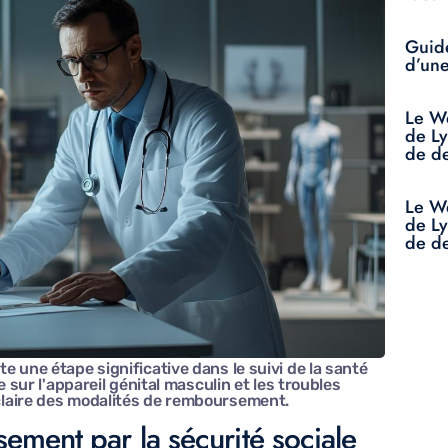
Guide
d’une
Le We
de L
de d
Le We
de L
de d
 une étape significative dans le suivi de la santé
 sur l'appareil génital masculin et les troubles
laire des modalités de remboursement.
ement par la sécurité sociale