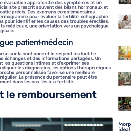
ne évaluation approfondie des symptômes et un
cialiste prescrit souvent des bilans hormonaux et
nostic précis. Des examens complémentaires
ermogramme pour évaluer la fertilité, échographie
es pour identifier les causes des troubles érectiles.
nts médicaux, une orientation vers un psychologue
gicale.
logue patient-médecin
pose sur la confiance et le respect mutuel. Le
des échanges et des informations partagées. Un
 les questions intimes et d'exprimer ses
pliquer les diagnostics, les options thérapeutiques
proche personnalisée favorise une meilleure
régulier. La présence du partenaire peut être
ent dans les cas liés à la fertilité.
et le remboursement
Morph
idea