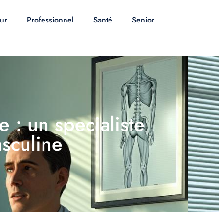
ur
Professionnel
Santé
Senior
: un specialiste
asculine