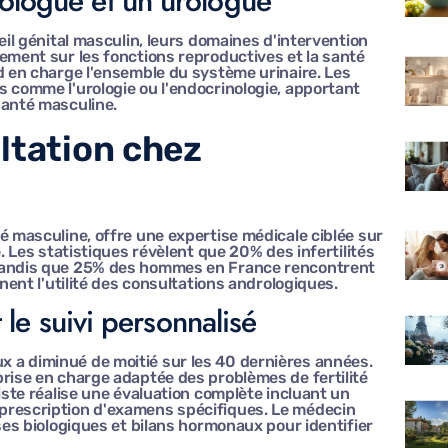
rologue et un urologue
eil génital masculin, leurs domaines d'intervention
ement sur les fonctions reproductives et la santé
d en charge l'ensemble du système urinaire. Les
s comme l'urologie ou l'endocrinologie, apportant
santé masculine.
ltation chez
é masculine, offre une expertise médicale ciblée sur
e. Les statistiques révèlent que 20% des infertilités
 tandis que 25% des hommes en France rencontrent
gnent l'utilité des consultations andrologiques.
t le suivi personnalisé
 a diminué de moitié sur les 40 dernières années.
prise en charge adaptée des problèmes de fertilité
iste réalise une évaluation complète incluant un
prescription d'examens spécifiques. Le médecin
yses biologiques et bilans hormonaux pour identifier